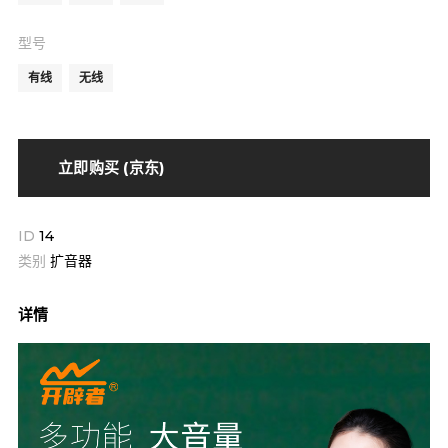
型号
有线
无线
立即购买 (京东)
ID
14
类别
扩音器
详情