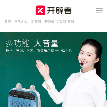
首页
-
产品中心
-
扩音器
-
开辟者F7/X7扩音器