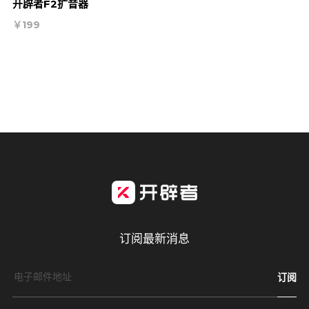
开辟者F2扩音器
入
￥199
购
物
车
订阅最新消息
订阅