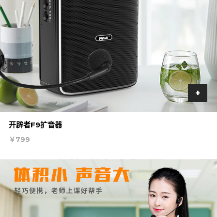
+
加
开辟者F9扩音器
入
￥799
购
物
车