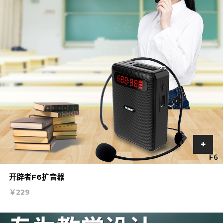
+
加
开辟者F6扩音器
入
￥229
购
物