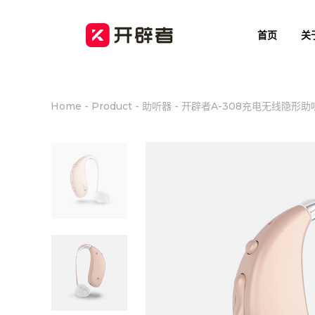
首页
关
Home
-
Product
-
助听器
-
开辟者A-308充电无线隐形助