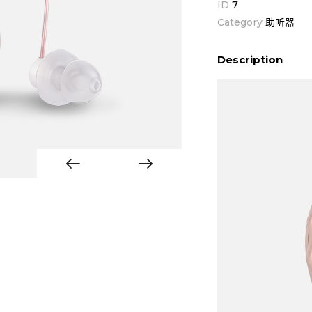
ID
7
Category
助听器
Description
Previous
Next